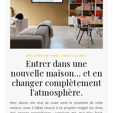
,
MES RÉALISATIONS
PARTICULIERS
Entrer dans une
nouvelle maison… et en
changer complètement
l’atmosphère.
Mes clients ont tout de suite senti le potentiel de cette
maison, mais il fallait réussir à se projeter malgré les choix
des anciens propriétaires : carrelage gris, mur bleu froid,