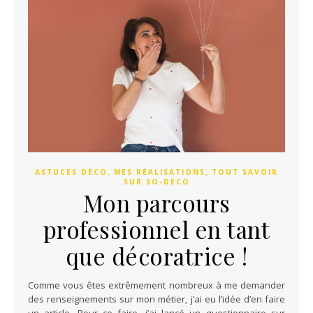
,
,
ASTUCES DÉCO
MES RÉALISATIONS
TOUT SAVOIR
SUR SO-DECO
Mon parcours
professionnel en tant
que décoratrice !
Comme vous êtes extrêmement nombreux à me demander
des renseignements sur mon métier, j’ai eu l’idée d’en faire
un article. Pour ce faire, j’ai lancé un questionnaire sur