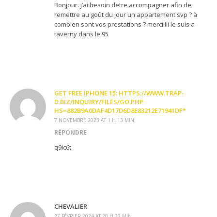
Bonjour. j’ai besoin detre accompagner afin de
remettre au goût du jour un appartement svp ? à
combien sont vos prestations ? merciiiii le suis a
taverny dans le 95
GET FREE IPHONE 15: HTTPS://WWW.TRAP-
D.BIZ/INQUIRY/FILES/GO.PHP
HS=882B9A0DAF4D17D6D8E83212E71941DF*
7 NOVEMBRE 2023 AT 1 H 13 MIN
RÉPONDRE
q9ic6t
CHEVALIER
27 FÉVRIER 2024 AT 20 H 22 MIN