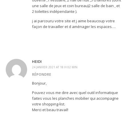
ouverte ,1 vestiaire, 2 hall de nuit ,5 chambres (dont
une salle de jeux et coin bureau)2 salle de bain , et
2 toilettes indépendante ).
j ai parcouru votre site et j aime beaucoup votre
façon de travailler et d aménager les espaces….
HEIDI
24 JANVIER 2021 AT 18 H 02 MIN
RÉPONDRE
Bonjour,
Pouvez vous me dire avec quel outil informatique
faites vous les planches mobilier qui accompagne
votre shopping-list.
Merci et beau travail!