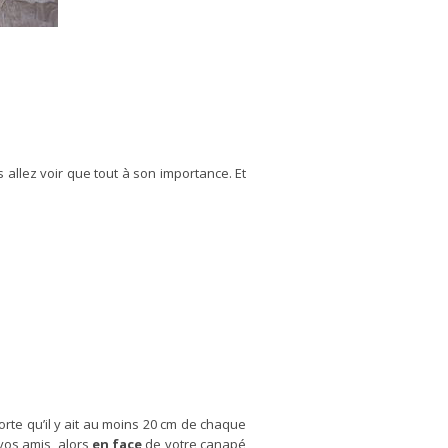
 allez voir que tout à son importance. Et
orte qu’il y ait au moins 20 cm de chaque
 vos amis, alors
en face
de votre canapé