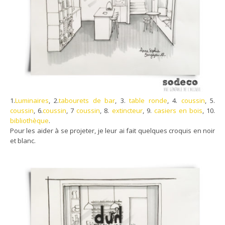
1.
Luminaires
, 2.
tabourets de bar
, 3.
table ronde
, 4.
coussin
, 5.
coussin
, 6.
coussin
, 7
coussin
, 8.
extincteur
, 9.
casiers en bois
, 10.
bibliothèque
.
Pour les aider à se projeter, je leur ai fait quelques croquis en noir
et blanc.