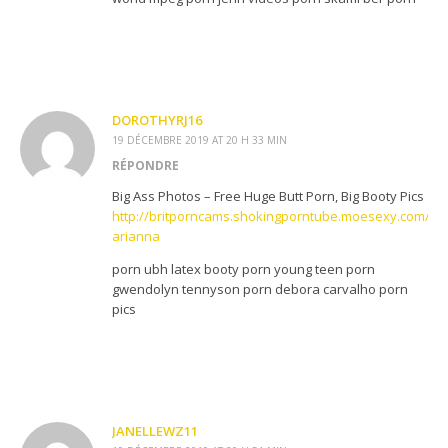
DOROTHYRJ16
19 DÉCEMBRE 2019 AT 20 H 33 MIN
RÉPONDRE
Big Ass Photos – Free Huge Butt Porn, Big Booty Pics
http://britporncams.shokingporntube.moesexy.com/?
arianna
porn ubh latex booty porn young teen porn
gwendolyn tennyson porn debora carvalho porn
pics
JANELLEWZ11