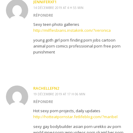
JENNIFERXF1
14 DÉCEMBRE 2019 AT 4 H 55 MIN
RÉPONDRE
Sexy teen photo galleries
http://milflesbians.instakink.com/?veronica
young goth girl porn finding porn jobs cartoon
animal porn comics professioinal porn free porn
punishment
RACHELLEFN2
19 DÉCEMBRE 2019 AT 17 H 06 MIN
RÉPONDRE
Hot sexy porn projects, daily updates
http://hotteatpornstar.fetlifeblog.com/?maribel
sexy gay bodybuilder asian porn urekko av porn
world mpeg porn jenn videos porn skaml ber porn