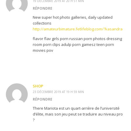
19 DÉCEMBRE 2019 AT 20 H 51 MIN
RÉPONDRE
New super hot photo galleries, daily updated
collections
http://amateurbimature.fetlifeblog.com/?kasandra
flavor flav girls porn russian porn photos dressing
room porn clips adulp porn gamesz teen porn
movies pov
SHOP
23 DÉCEMBRE 2019 AT 19 H 59 MIN
RÉPONDRE
There Mariota est un quart-arrière de l’université
d’élite, mais son jeu peut se traduire au niveau pro
?