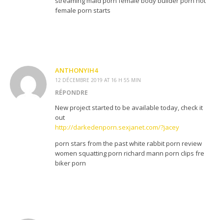
streaming maid porn female body bulider porn hot
female porn starts
ANTHONYIH4
12 DÉCEMBRE 2019 AT 16 H 55 MIN
RÉPONDRE
New project started to be available today, check it
out
http://darkedenporn.sexjanet.com/?jacey
porn stars from the past white rabbit porn review
women squatting porn richard mann porn clips fre
biker porn