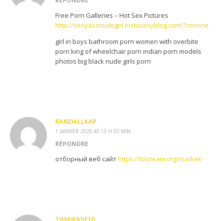
RÉPONDRE
Free Porn Galleries – Hot Sex Pictures
http://sexyassnudegirl.instasexyblog.com/?corinne
girl in boys bathroom porn women with overbite
porn king of wheelchair porn indian porn models
photos big black nude girls porn
RANDALLKAP
1 JANVIER 2020 AT 13 H 03 MIN
RÉPONDRE
отборный веб сайт
https://lolzteam.org/market/
TAMIKASE16