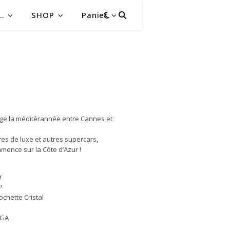
…
SHOP
Panier
onge la méditérannée entre Cannes et
ures de luxe et autres supercars,
mence sur la Côte d’Azur !
r
P
ochette Cristal
YGA