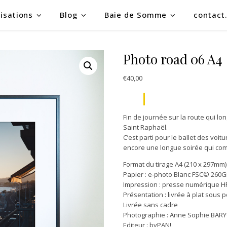
isations
Blog
Baie de Somme
contact
Photo road 06 A4
€
40,00
Fin de journée sur la route qui l
Saint Raphaël.
C’est parti pour le ballet des voit
encore une longue soirée qui com
Format du tirage A4 (210 x 297mm)
Papier : e-photo Blanc FSC© 260G
Impression : presse numérique H
Présentation : livrée à plat sous p
Livrée sans cadre
Photographie : Anne Sophie BAR
Editeur : byPAN!