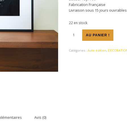
Fabrication Française
Livraison sous 15 jours ouvrables
22 en stock
quantité de Photo road 06 A4
AU PANIER !
Catégories :
Auto édition
,
DECORATION
plémentaires
Avis (0)