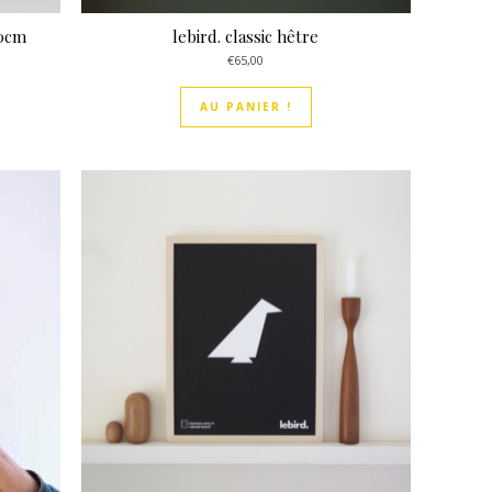
70cm
lebird. classic hêtre
€
65,00
AU PANIER !