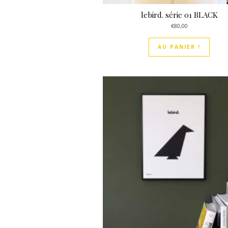
lebird. série 01 BLACK
€
80,00
AU PANIER !