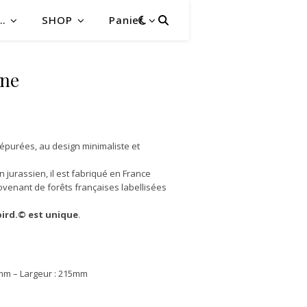
…
SHOP
Panier
êne
 épurées, au design minimaliste et
 jurassien, il est fabriqué en France
venant de forêts françaises labellisées
bird.© est unique
.
mm – Largeur : 215mm