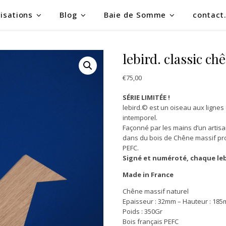
isations
Blog
Baie de Somme
contact
lebird. classic ch
€
75,00
SÉRIE LIMITÉE !
lebird.© est un oiseau aux lignes
intemporel.
Façonné par les mains d’un artisan
dans du bois de Chêne massif pro
PEFC.
Signé et numéroté, chaque le
Made in France
Chêne massif naturel
Epaisseur : 32mm – Hauteur : 185
Poids : 350Gr
Bois français PEFC