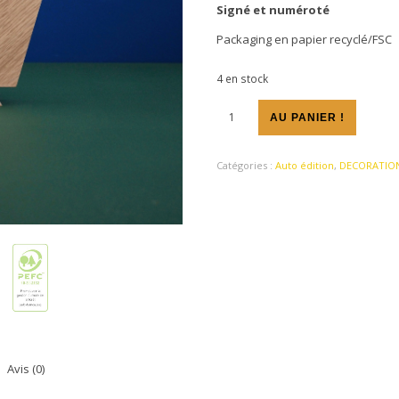
Signé et numéroté
Packaging en papier recyclé/FSC
4 en stock
quantité de lebird. classic chêne
AU PANIER !
Catégories :
Auto édition
,
DECORATION
Avis (0)