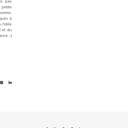
is pas
 petite
 Somme.
qués à
 l’idée
l et du
nce ;-)